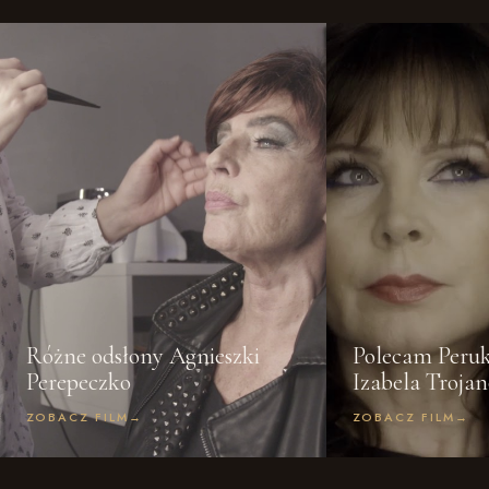
Różne odsłony Agnieszki
Polecam Peruk
Perepeczko
Izabela Troja
ZOBACZ FILM
→
ZOBACZ FILM
→