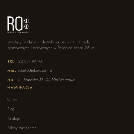
Wiodący producent i dystrybutor peruk naturalnych,
syntetycznych i medycznych w Polsce od ponad 25 lat.
22 871 94 10
TEL
rokoko@rokoko.com.pl
MAIL
ul. Szaserów 38, 04-306 Warszawa
HQ
NAWIGACJA
O nas
Blog
Katalogi
Sklepy stacjonarne