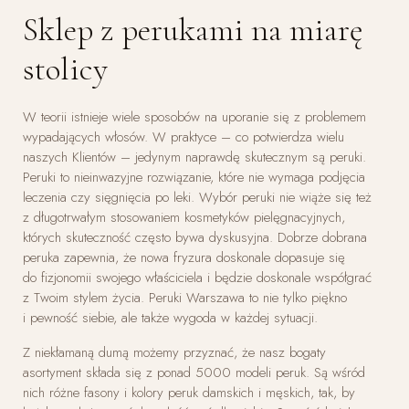
Sklep z perukami na miarę
stolicy
W teorii istnieje wiele sposobów na uporanie się z problemem
wypadających włosów. W praktyce – co potwierdza wielu
naszych Klientów – jedynym naprawdę skutecznym są peruki.
Peruki to nieinwazyjne rozwiązanie, które nie wymaga podjęcia
leczenia czy sięgnięcia po leki. Wybór peruki nie wiąże się też
z długotrwałym stosowaniem kosmetyków pielęgnacyjnych,
których skuteczność często bywa dyskusyjna. Dobrze dobrana
peruka zapewnia, że nowa fryzura doskonale dopasuje się
do fizjonomii swojego właściciela i będzie doskonale współgrać
z Twoim stylem życia. Peruki Warszawa to nie tylko piękno
i pewność siebie, ale także wygoda w każdej sytuacji.
Z niekłamaną dumą możemy przyznać, że nasz bogaty
asortyment składa się z ponad 5000 modeli peruk. Są wśród
nich różne fasony i kolory peruk damskich i męskich, tak, by