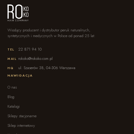
Wiodący producent i dystrybutor peruk naturalnych,
syntetycznych i medycznych w Polsce od ponad 25 lat.
22 871 94 10
TEL
rokoko@rokoko.com.pl
MAIL
ul. Szaserów 38, 04-306 Warszawa
HQ
NAWIGACJA
O nas
Blog
Katalogi
Sklepy stacjonarne
Sklep internetowy