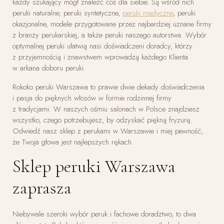
każdy szukający mógł znaleźć coś dla siebie. Są wśród nich
peruki naturalne, peruki syntetyczne,
peruki medyczne
, peruki
okazjonalne, modele przygotowane przez najbardziej uznane firmy
z branży perukarskiej, a także peruki naszego autorstwa. Wybór
optymalnej peruki ułatwią nasi doświadczeni doradcy, którzy
z przyjemnością i znawstwem wprowadzą każdego Klienta
w arkana doboru peruki.
Rokoko peruki Warszawa to prawie dwie dekady doświadczenia
i pasja do pięknych włosów w formie rodzinnej firmy
z tradycjami. W naszych ośmiu salonach w Polsce znajdziesz
wszystko, czego potrzebujesz, by odzyskać piękną fryzurę.
Odwiedź nasz sklep z perukami w Warszawie i miej pewność,
że Twoja głowa jest najlepszych rękach.
Sklep peruki Warszawa
zaprasza
Niebywale szeroki wybór peruk i fachowe doradztwo, to dwa