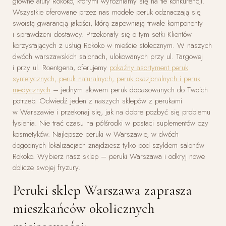
główne atuty Rokoko, którymi wyróżniamy się na tle konkurencji.
Wszystkie oferowane przez nas modele peruk odznaczają się
swoistą gwarancją jakości, którą zapewniają trwałe komponenty
i sprawdzeni dostawcy. Przekonały się o tym setki Klientów
korzystających z usług Rokoko w mieście stołecznym. W naszych
dwóch warszawskich salonach, ulokowanych przy ul. Targowej
i przy ul. Roentgena, oferujemy
pokaźny asortyment peruk
syntetycznych, peruk naturalnych, peruk okazjonalnych i peruk
medycznych
– jednym słowem peruk dopasowanych do Twoich
potrzeb. Odwiedź jeden z naszych sklepów z perukami
w Warszawie i przekonaj się, jak na dobre pozbyć się problemu
łysienia. Nie trać czasu na półśrodki w postaci suplementów czy
kosmetyków. Najlepsze peruki w Warszawie, w dwóch
dogodnych lokalizacjach znajdziesz tylko pod szyldem salonów
Rokoko. Wybierz nasz sklep – peruki Warszawa i odkryj nowe
oblicze swojej fryzury.
Peruki sklep Warszawa
zaprasza
mieszkańców okolicznych