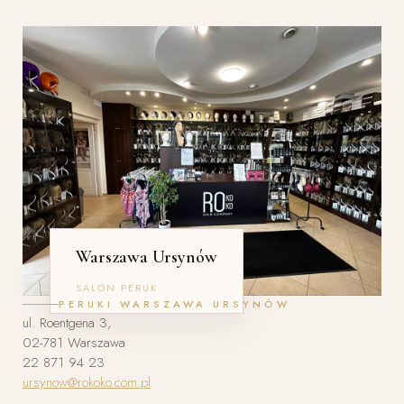
Warszawa Ursynów
SALON PERUK
PERUKI WARSZAWA URSYNÓW
ul. Roentgena 3,
02-781 Warszawa
22 871 94 23
ursynow@rokoko.com.pl