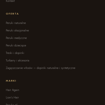
Kontakt
OFERTA
Peruki naturalne
Peruki okazjonalne
Peruki medyczne
Peruki dziecięce
Treski i dopinki
Turbany i akcesoria
Zagęszczanie włosów – dopinki naturalne i syntetyczne
MARKI
Hair Again
Lion’s Hair
Peruka.pl