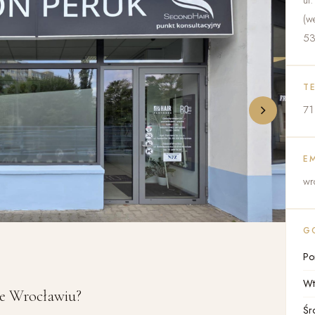
ul
(w
53
T
71
E
wr
G
Po
Wt
we Wrocławiu?
Śr