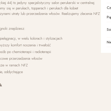
ckiej 44) to jedyny specjalistyczny salon perukarski w centralnej
Cz
emy się w perukach, topperach i perukach dla kobiet
yczynami utraty lub przerzedzenia włosów. Realizujemy zlecenia NFZ
Pią
nolii znajdziesz:
So
ielęgnacji, w wielu kolorach i stylizacjach
Ni
yższy komfort noszenia i trwałość
ób po chemioterapii i radioterapii
cowe przerzedzenia włosów
także w ramach NFZ
e, oddychające
uk