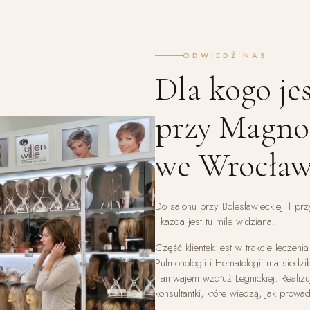
ODWIEDŹ NAS
Dla kogo je
przy Magnol
we Wrocław
Do salonu przy Bolesławieckiej 1 pr
i każda jest tu mile widziana.
Część klientek jest w trakcie leczen
Pulmonologii i Hematologii ma siedzi
tramwajem wzdłuż Legnickiej. Realizu
konsultantki, które wiedzą, jak prow