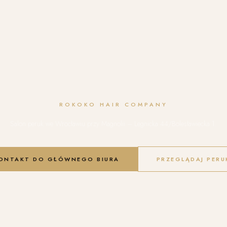
ROKOKO HAIR COMPANY
Salon peruk we Wrocławiu przy Magnolii – Legnicka 44/Bolesławiecka 1.
ONTAKT DO GŁÓWNEGO BIURA
PRZEGLĄDAJ PERU