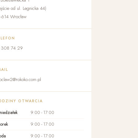
. Bolesławiecka 1
ejście od ul. Legnicka 44)
-614 Wrocław
ELEFON
 308 74 29
MAIL
oclaw2@rokoko.com.pl
ODZINY OTWARCIA
niedziałek
9:00 - 17:00
orek
9:00 - 17:00
oda
9:00 - 17:00