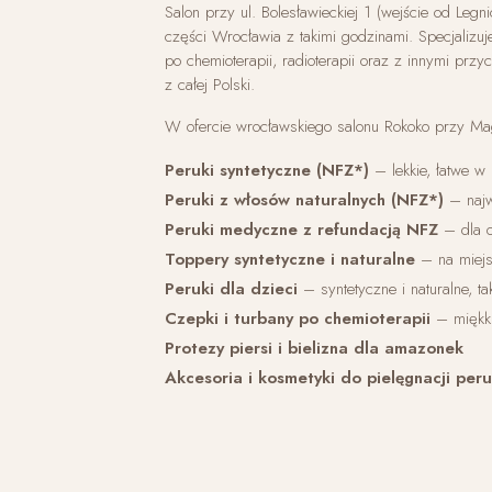
Salon przy ul. Bolesławieckiej 1 (wejście od Legni
części Wrocławia z takimi godzinami. Specjalizuj
po chemioterapii, radioterapii oraz z innymi prz
z całej Polski.
W ofercie wrocławskiego salonu Rokoko przy Mag
Peruki syntetyczne (NFZ*)
– lekkie, łatwe w p
Peruki z włosów naturalnych (NFZ*)
– najw
Peruki medyczne z refundacją NFZ
– dla os
Toppery syntetyczne i naturalne
– na miejs
Peruki dla dzieci
– syntetyczne i naturalne, 
Czepki i turbany po chemioterapii
– miękki
Protezy piersi i bielizna dla amazonek
Akcesoria i kosmetyki do pielęgnacji per