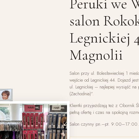
Peruki we 
salon Roko
Legnickiej 
Magnolii
Salon przy ul. Bolesławieckiej 1 mie
wejście od Legnickiej 44. Dojazd jes
ul. Legnickiej – najlepiej wysiąść 
(Zachodnia)”.
Klientki przyjeżdżają też z Obornik Ś
pełną ofertę i czas na spokojną roz
Salon czynny pn.–pt. 9:00–17:00.