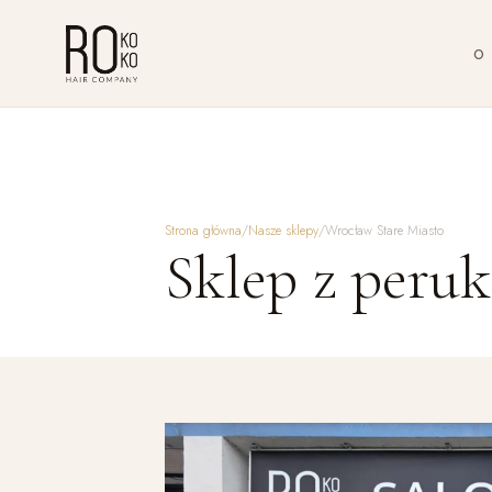
O
Strona główna
/
Nasze sklepy
/
Wrocław Stare Miasto
Sklep z peru