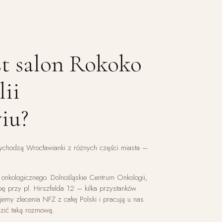
st salon Rokoko
ii
iu?
zychodzą Wrocławianki z różnych części miasta –
ia onkologicznego. Dolnośląskie Centrum Onkologii,
bę przy pl. Hirszfelda 12 – kilka przystanków
jemy zlecenia NFZ z całej Polski i pracują u nas
adzić taką rozmowę.