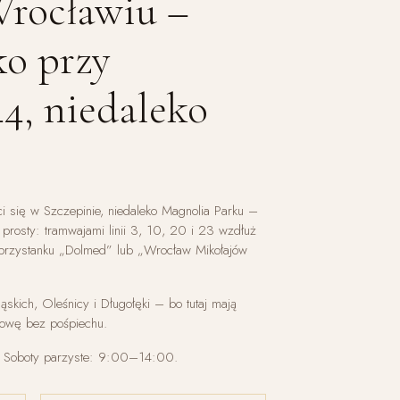
Wrocławiu –
ko przy
44, niedaleko
ści się w Szczepinie, niedaleko Magnolia Parku –
t prosty: tramwajami linii 3, 10, 20 i 23 wzdłuż
na przystanku „Dolmed” lub „Wrocław Mikołajów
ląskich, Oleśnicy i Długołęki – bo tutaj mają
mowę bez pośpiechu.
 Soboty parzyste: 9:00–14:00.