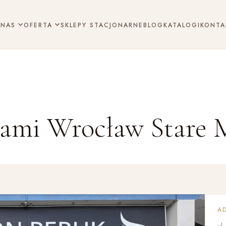
 NAS
OFERTA
SKLEPY STACJONARNE
BLOG
KATALOGI
KONTA
kami Wrocław Stare 
A