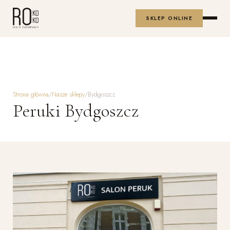
SKLEP ONLINE
Strona główna
/
Nasze sklepy
/
Bydgoszcz
Peruki Bydgoszcz