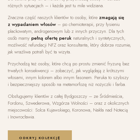
różnych sytuacjach – i każda jest tu mile widziana.
Znaczna część naszych klientów to osoby, które
zmagają się
z wypadaniem włosów
– po chemioterapii, przy łysieniu
plackowatym, androgenowym lub z innych przyczyn. Dla tych
osób mamy
pełną ofertę peruk
naturalnych i syntetycznych,
możliwość refundacji NFZ oraz konsultanta, który dobrze rozumie,
jak wrażliwa potrafi być ta wizyta.
Przychodzą też osoby, które chcą po prostu zmienić fryzurę bez
trwałych konsekwencji – zobaczyć, jak wyglądają z krótszymi
włosami, innym kolorem albo innym fasonem. Peruka to szybszy
i bezpieczniejszy sposób na metamorfozę niż nożyczki i farba.
Obsługujemy klientów z całej Bydgoszczy – ze Śródmieścia,
Fordonu, Szwederowa, Wzgórza Wolności – oraz z okolicznych
miejscowości: Solca Kujawskiego, Koronowa, Nakła nad Notecią
i Inowrocławia.
ODKRYJ KOLEKCJĘ