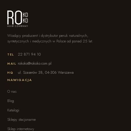
Wiodący producent i dystrybutor peruk naturalnych,
syntetycznych i medycznych w Polsce od ponad 25 lat.
22 871 94 10
TEL
rokoko@rokoko.com.pl
MAIL
ul. Szaserów 38, 04-306 Warszawa
HQ
NAWIGACJA
O nas
Blog
Katalogi
Sklepy stacjonarne
Sklep internetowy