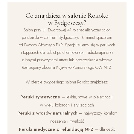
Bydgoszcz. Dojazd komunikacją miejską: linie autobusowe
i tramwajowe kursujące przez centrum zatrzymują się
Co znajdziesz w salonie Rokoko
w pobliżu dworca. Parking dostępny na okolicznych ulicach.
w Bydgoszczy?
W razie wątpliwości zadzwoń pod
52 300 24 32
– chętnie
Salon przy ul. Dworcowej 41 to specjalistyczny salon
naprowdzimy.
perukarski w centrum Bydgoszczy, 10 minut spacerem
od Dworca Głównego PKP. Specjalizujemy się w perukach
i topperach dla kobiet po chemioterapii, radioterapii oraz
z innymi przyczynami utraty lub przerzedzenia włosów.
Realizujemy zlecenia Kujawsko-Pomorskiego OW NFZ.
W ofercie bydgoskiego salonu Rokoko znajdziesz:
Peruki syntetyczne
– lekkie, łatwe w pielęgnacji,
w wielu kolorach i stylizacjach
Peruki z włosów naturalnych
– najwyższy komfort
noszenia i trwałość
Peruki medyczne z refundacją NFZ
– dla osób