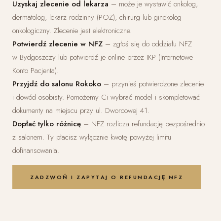
Uzyskaj zlecenie od lekarza
– może je wystawić onkolog,
dermatolog, lekarz rodzinny (POZ), chirurg lub ginekolog
onkologiczny. Zlecenie jest elektroniczne.
Potwierdź zlecenie w NFZ
– zgłoś się do oddziału NFZ
w Bydgoszczy lub potwierdź je online przez IKP (Internetowe
Konto Pacjenta).
Przyjdź do salonu Rokoko
– przynieś potwierdzone zlecenie
i dowód osobisty. Pomożemy Ci wybrać model i skompletować
dokumenty na miejscu przy ul. Dworcowej 41.
Dopłać tylko różnicę
– NFZ rozlicza refundację bezpośrednio
z salonem. Ty płacisz wyłącznie kwotę powyżej limitu
dofinansowania.
ZADZWOŃ I ZAPYTAJ O REFUNDACJĘ NFZ