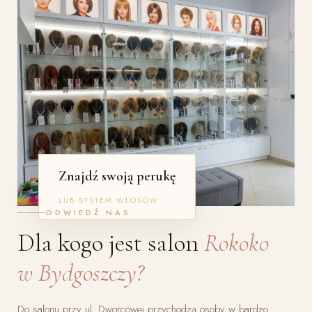
Znajdź swoją perukę
LUB SYSTEM WŁOSÓW
ODWIEDŹ NAS
Dla kogo jest salon
Rokoko
w Bydgoszczy?
Do salonu przy ul. Dworcowej przychodzą osoby w bardzo