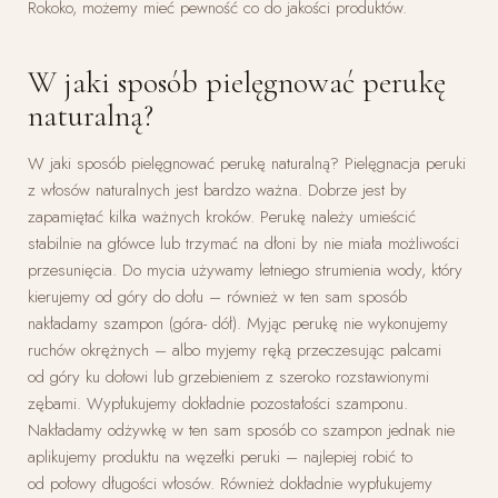
Rokoko, możemy mieć pewność co do jakości produktów.
W jaki sposób pielęgnować perukę
naturalną?
W jaki sposób pielęgnować perukę naturalną? Pielęgnacja peruki
z włosów naturalnych jest bardzo ważna. Dobrze jest by
zapamiętać kilka ważnych kroków. Perukę należy umieścić
stabilnie na główce lub trzymać na dłoni by nie miała możliwości
przesunięcia. Do mycia używamy letniego strumienia wody, który
kierujemy od góry do dołu – również w ten sam sposób
nakładamy szampon (góra- dół). Myjąc perukę nie wykonujemy
ruchów okrężnych – albo myjemy ręką przeczesując palcami
od góry ku dołowi lub grzebieniem z szeroko rozstawionymi
zębami. Wypłukujemy dokładnie pozostałości szamponu.
Nakładamy odżywkę w ten sam sposób co szampon jednak nie
aplikujemy produktu na węzełki peruki – najlepiej robić to
od połowy długości włosów. Również dokładnie wypłukujemy