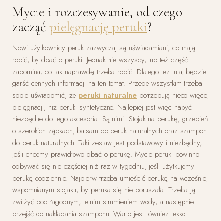
Mycie i rozczesywanie, od czego
zacząć
pielęgnację peruki
?
Nowi użytkownicy peruk zazwyczaj są uświadamiani, co mają
robić, by dbać o peruki. Jednak nie wszyscy, lub też część
zapomina, co tak naprawdę trzeba robić. Dlatego też tutaj będzie
garść cennych informacji na ten temat. Przede wszystkim trzeba
sobie uświadomić, że
peruki naturalne
potrzebują nieco więcej
pielęgnacji, niż peruki syntetyczne. Najlepiej jest więc nabyć
niezbędne do tego akcesoria. Są nimi: Stojak na perukę, grzebień
o szerokich ząbkach, balsam do peruk naturalnych oraz szampon
do peruk naturalnych. Taki zestaw jest podstawowy i niezbędny,
jeśli chcemy prawidłowo dbać o perukę. Mycie peruki powinno
odbywać się nie częściej niż raz w tygodniu, jeśli użytkujemy
perukę codziennie. Najpierw trzeba umieścić perukę na wcześniej
wspomnianym stojaku, by peruka się nie poruszała. Trzeba ją
zwilżyć pod łagodnym, letnim strumieniem wody, a następnie
przejść do nakładania szamponu. Warto jest również lekko