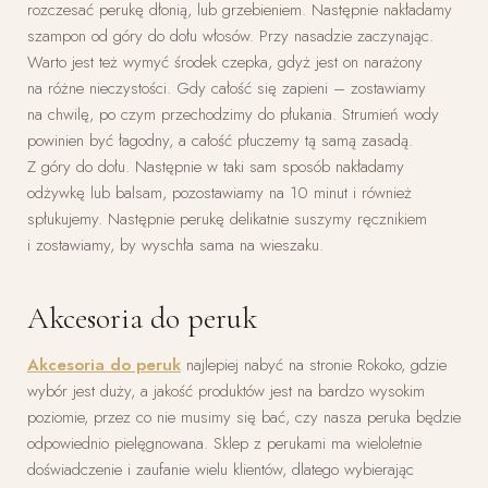
rozczesać perukę dłonią, lub grzebieniem. Następnie nakładamy
szampon od góry do dołu włosów. Przy nasadzie zaczynając.
Warto jest też wymyć środek czepka, gdyż jest on narażony
na różne nieczystości. Gdy całość się zapieni – zostawiamy
na chwilę, po czym przechodzimy do płukania. Strumień wody
powinien być łagodny, a całość płuczemy tą samą zasadą.
Z góry do dołu. Następnie w taki sam sposób nakładamy
odżywkę lub balsam, pozostawiamy na 10 minut i również
spłukujemy. Następnie perukę delikatnie suszymy ręcznikiem
i zostawiamy, by wyschła sama na wieszaku.
Akcesoria do peruk
Akcesoria do peruk
najlepiej nabyć na stronie Rokoko, gdzie
wybór jest duży, a jakość produktów jest na bardzo wysokim
poziomie, przez co nie musimy się bać, czy nasza peruka będzie
odpowiednio pielęgnowana. Sklep z perukami ma wieloletnie
doświadczenie i zaufanie wielu klientów, dlatego wybierając