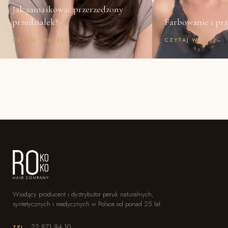
Jak zamaskować przerzedzony
przedziałek?
Farbowanie i prz
CZYTAJ WIĘCEJ
→
CZYTAJ WIĘCEJ
→
Wiodący producent i dystrybutor peruk naturalnych,
syntetycznych i medycznych w Polsce od ponad 25 lat.
22 871 94 10
TEL