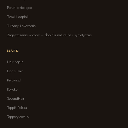
Peruki dziecięce
Treski i dopinki
Turbany i akcesoria
Zagęszczanie włosów – dopinki naturalne i syntetyczne
MARKI
Hair Again
Lion’s Hair
Peruka.pl
Rokoko
SecondHair
Toppik Polska
Toppery.com.pl