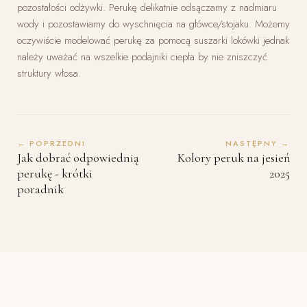
pozostałości odżywki. Perukę delikatnie odsączamy z nadmiaru
wody i pozostawiamy do wyschnięcia na główce/stojaku. Możemy
oczywiście modelować perukę za pomocą suszarki lokówki jednak
należy uważać na wszelkie podajniki ciepła by nie zniszczyć
struktury włosa.
← POPRZEDNI
NASTĘPNY →
Jak dobrać odpowiednią
Kolory peruk na jesień
perukę - krótki
2025
poradnik